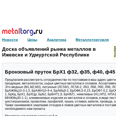
Новости
Цены
Аналитика
Металлоторговля
Доска объявлений рынка металлов в
Ижевске и Удмуртской Республике
Бронзовый пруток БрХ1 ф32, ф35, ф40, ф45
Предлагаем рассмотреть сотрудничество по поставкам в ваш адрес цветн
продукции, металлосеток, сырья цветных металлов и сплавов. Ассортиме
Это медные (М1,М2,М3), латунные (ЛС59/1, ЛС58-2, Л63, Л68, Л90, Л96, Л
БрАЖМц10-3-1,5, БрАЖН10-4-4, БрАМц9-2, БрОФ6,5-0,15, БрОФ7-0,2, Бр
1, БрКд, БрХ1, БрХЦр, БрБ2, БрБНТ1,9, БрНБТ) , никелевые (Н1,НП2, НПА
МНЖМц30-1-1), алюминиевые изделия из металлов и сплавов, в виде листов, 
шестигранников, проволоки, профилей, чушек, отливок, кабеля, провода, с
Также занимаемся закупками отходов и ломов цветных металлов и поставк
необходимого нам проката.