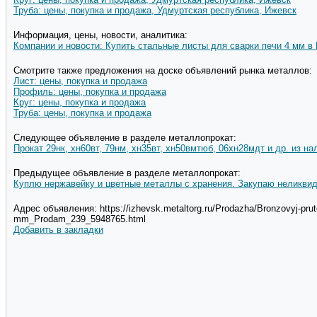
Труба: цены, покупка и продажа, Удмуртская республика, Ижевск
Информация, цены, новости, аналитика:
Компании и новости: Купить стальные листы для сварки печи 4 мм в
Смотрите также предложения на доске объявлений рынка металлов:
Лист: цены, покупка и продажа
Профиль: цены, покупка и продажа
Круг: цены, покупка и продажа
Труба: цены, покупка и продажа
Следующее объявление в разделе металлопрокат:
Прокат 29нк, хн60вт, 79нм, хн35вт, хн50вмтюб, 06хн28мдт и др. из на
Предыдущее объявление в разделе металлопрокат:
Куплю нержавейку и цветные металлы с хранения. Закупаю неликви
Адрес объявления: https://izhevsk.metaltorg.ru/Prodazha/Bronzovyj-pruto
mm_Prodam_239_5948765.html
Добавить в закладки