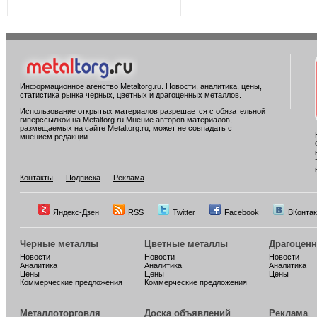
Информационное агенство Metaltorg.ru. Новости, аналитика, цены,
статистика рынка черных, цветных и драгоценных металлов.
Использование открытых материалов разрешается с обязательной
гиперссылкой на Metaltorg.ru Мнение авторов материалов,
размещаемых на сайте Metaltorg.ru, может не совпадать с
мнением редакции
Контакты
Подписка
Реклама
Яндекс-Дзен
RSS
Twitter
Facebook
ВКонтак
Черные металлы
Цветные металлы
Драгоцен
Новости
Новости
Новости
Аналитика
Аналитика
Аналитика
Цены
Цены
Цены
Коммерческие предложения
Коммерческие предложения
Металлоторговля
Доска объявлений
Реклама