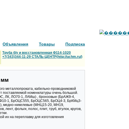
Объявления
Товары
Подписка
Труба б/у и восстановленная Ф114-1020
+7(343)344-11-29 СТАЛЬ-ЦЕНТР(http://uchm.ru/)
 мм
ого металлопроката, кабельно-проводниковой
нт поставляемой номенклатуры очень большой.
ОС, ЛК, ЛО70-1, ЛАМш) , бронзовые (БрАЖ9-4,
ОФ10-1, БрОЦС555, БрОЦС565, БрОЦ4-3, БрКМц3-
1), медно-никелевые (МНЦ15-20, МН19,
лент, фольги, полос, плит, труб, втулок, кругов,
етки.
ой их на переплавку для изготовления