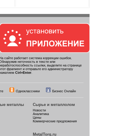
На сайте работает система коррекции ошибок.
Обнаружив неточность в тексте или
неработоспособность ссылки, выделите на странице
этот фрагмент и отправьте его администратору
нажатием
Ctrl+Enter
.
те
Одноклассники
Бизнес Онлайн
ные металлы
Сырье и металлолом
Новости
Аналитика
Цены
Коммерческие предложения
MetalTorg.ru