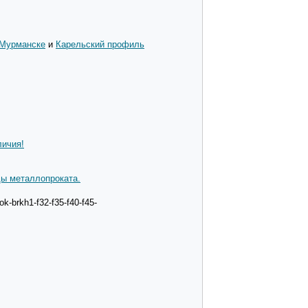
 Мурманске
и
Карельский профиль
личия!
ды металлопроката.
k-brkh1-f32-f35-f40-f45-