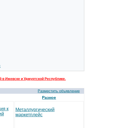
:
 в Ижевске и Удмуртской Республике.
Разместить объявление
Разное
ия к
Металлургический
ий
маркетплейс