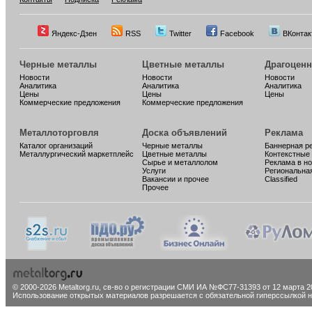
Яндекс-Дзен
RSS
Twitter
Facebook
ВКонтак
Черные металлы
Цветные металлы
Драгоцен
Новости
Новости
Новости
Аналитика
Аналитика
Аналитика
Цены
Цены
Цены
Коммерческие предложения
Коммерческие предложения
Металлоторговля
Доска объявлений
Реклама
Каталог организаций
Черные металлы
Баннерная р
Металлургический маркетплейс
Цветные металлы
Контекстные
Сырье и металлолом
Реклама в н
Услуги
Региональна
Вакансии и прочее
Classified
Прочее
© 2000-2026 Metaltorg.ru,
св-во о регистрации СМИ ИА №ФС77-31393 от 12 марта 20
Использование открытых материалов разрешается с обязательной гиперссылкой на 